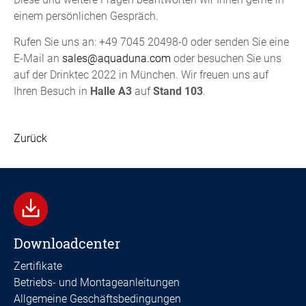
einem persönlichen Gespräch.
Rufen Sie uns an: +49 7045 20498-0 oder senden Sie eine
E-Mail an
sales
@aquaduna.com
oder besuchen Sie uns
auf der Drinktec 2022 in München. Wir freuen uns auf
Ihren Besuch in
Halle A3
auf
Stand 103
.
Zurück
Downloadcenter
Zertifikate
Betriebs- und Montageanleitungen
Allgemeine Geschäftsbedingungen